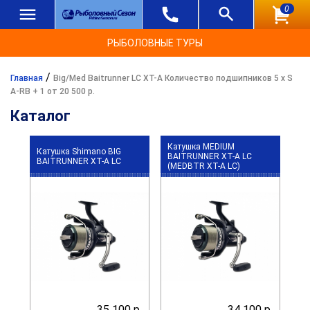
0
РЫБОЛОВНЫЕ ТУРЫ
/
Главная
Big/Med Baitrunner LC XT-A Количество подшипников 5 x S
A-RB + 1 от 20 500 р.
Каталог
Катушка MEDIUM
Катушка Shimano BIG
BAITRUNNER XT-A LC
BAITRUNNER XT-A LC
(MEDBTR XT-A LC)
35 100 р.
34 100 р.