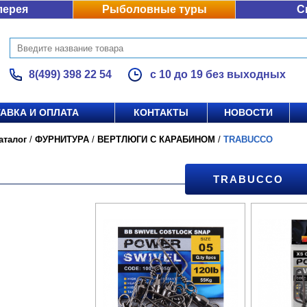
лерея
Рыболовные туры
С
8(499) 398 22 54
с 10 до 19 без выходных
АВКА И ОПЛАТА
КОНТАКТЫ
НОВОСТИ
аталог
/
ФУРНИТУРА
/
ВЕРТЛЮГИ С КАРАБИНОМ
/
TRABUCCO
TRABUCCO