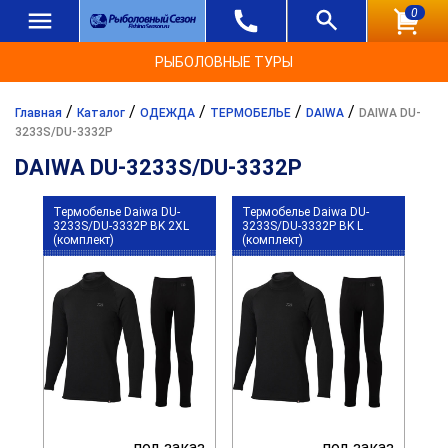
0
РЫБОЛОВНЫЕ ТУРЫ
/
/
/
/
/
Главная
Каталог
ОДЕЖДА
ТЕРМОБЕЛЬЕ
DAIWA
DAIWA DU-
3233S/DU-3332P
DAIWA DU-3233S/DU-3332P
Термобелье Daiwa DU-
Термобелье Daiwa DU-
3233S/DU-3332P BK 2XL
3233S/DU-3332P BK L
(комплект)
(комплект)
под заказ
под заказ