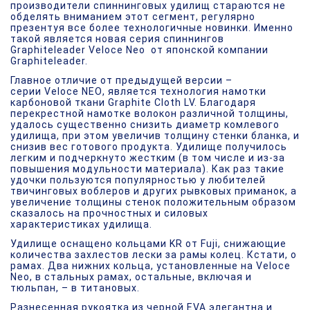
производители спиннинговых удилищ стараются не
обделять вниманием этот сегмент, регулярно
презентуя все более технологичные новинки. Именно
такой является новая серия спиннингов
Graphiteleader Veloce Neo от японской компании
Graphiteleader.
Главное отличие от предыдущей версии –
серии
Veloce NEO
, является технология намотки
карбоновой ткани Graphite Cloth LV. Благодаря
перекрестной намотке волокон различной толщины,
удалось существенно снизить диаметр комлевого
удилища, при этом увеличив толщину стенки бланка, и
снизив вес готового продукта. Удилище получилось
легким и подчеркнуто жестким (в том числе и из-за
повышения модульности материала). Как раз такие
удочки пользуются популярностью у любителей
твичинговых воблеров и других рывковых приманок, а
увеличение толщины стенок положительным образом
сказалось на прочностных и силовых
характеристиках удилища.
Удилище оснащено кольцами KR от Fuji, снижающие
количества захлестов лески за рамы колец. Кстати, о
рамах. Два нижних кольца, установленные на Veloce
Neo, в стальных рамах, остальные, включая и
тюльпан, – в титановых.
Разнесенная рукоятка из черной EVA элегантна и