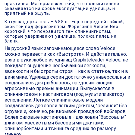
практична. Материал жесткий, что положительно
сказывается на сроке эксплуатации удилища, и
приятный на ощупь.
Катушкодержатель – VSS от Fuji с передней гайкой,
скрытой под форегриппом. Форегрипп Veloce Neo
короткий, что понравится тем спиннингистам,
которые удерживают удилище, положа палец на
бланк.
На русский язык запоминающееся слово Veloce
можно перевести как «быстрота». И действительно,
взяв в руки любое из удилищ Graphiteleader Veloce, не
покидает ощущение необычайной легкости,
звонкости и быстроты строя – как в статике, так и в
динамике. Удилища серии достаточно универсальны и
создавались для рыболовов, предпочитающих
агрессивные приемы анимации. Выпускается в
спиннинговом и кастинговом (под мультипликатор)
исполнении. Легкие спиннинговые модели
создавались для ловли легким джигом, "резиной" без
огрузки и, конечно, рывкоывой проводкой воблеров.
Более силовые кастинговые - для ловли "бассовым"
джигом, увесистыми бассовыми джигами,
спиннербейтами и твичинга средних по размеру
минноу.