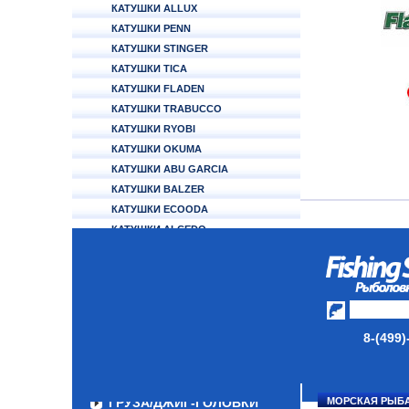
КАТУШКИ ALLUX
КАТУШКИ PENN
КАТУШКИ STINGER
КАТУШКИ TICA
КАТУШКИ FLADEN
КАТУШКИ TRABUCCO
КАТУШКИ RYOBI
КАТУШКИ OKUMA
КАТУШКИ ABU GARCIA
КАТУШКИ BALZER
КАТУШКИ ECOODA
КАТУШКИ ALCEDO
АККУМУЛЯТОРЫ
УДИЛИЩА
ТУБУСЫ И ЧЕХЛЫ
8-(499)
ЛЕСКИ И ШНУРЫ
ПРИМАНКИ
ГРУЗА/ДЖИГ-ГОЛОВКИ
МОРСКАЯ РЫБ