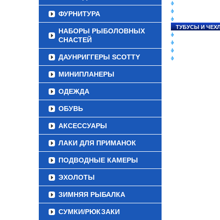
СНАСТИ НА ЛО
КАТУШКИ
ФУРНИТУРА
УДИЛИЩА
ТУБУСЫ И ЧЕХ
НАБОРЫ РЫБОЛОВНЫХ
ЛЕСКИ И ШНУР
СНАСТЕЙ
ПРИМАНКИ
ГРУЗА/ДЖИГ-Г
ДАУНРИГГЕРЫ SCOTTY
ФУРНИТУРА
МИНИПЛАНЕРЫ
ОДЕЖДА
ОБУВЬ
АКСЕССУАРЫ
ЛАКИ ДЛЯ ПРИМАНОК
ПОДВОДНЫЕ КАМЕРЫ
ЭХОЛОТЫ
ЗИМНЯЯ РЫБАЛКА
СУМКИ/РЮКЗАКИ