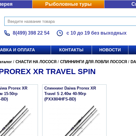
лерея
Рыболовные туры
С
8(499) 398 22 54
с 10 до 19 без выходных
АВКА И ОПЛАТА
КОНТАКТЫ
НОВОСТИ
аталог
/
СНАСТИ НА ЛОСОСЯ
/
СПИННИНГИ ДЛЯ ЛОВЛИ ЛОСОСЯ
/
DA
PROREX XR TRAVEL SPIN
iwa Prorex XR
Спиннинг Daiwa Prorex XR
0м 15-50гр
Travel S 2.40м 40-90гр
-BD)
(PXX804HFS-BD)