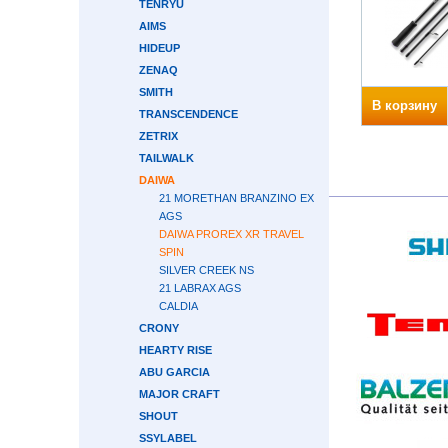
TENRYU
AIMS
HIDEUP
ZENAQ
SMITH
В корзину
TRANSCENDENCE
ZETRIX
TAILWALK
DAIWA
21 MORETHAN BRANZINO EX
AGS
DAIWA PROREX XR TRAVEL
SPIN
SILVER CREEK NS
21 LABRAX AGS
CALDIA
CRONY
HEARTY RISE
ABU GARCIA
MAJOR CRAFT
SHOUT
SSYLABEL