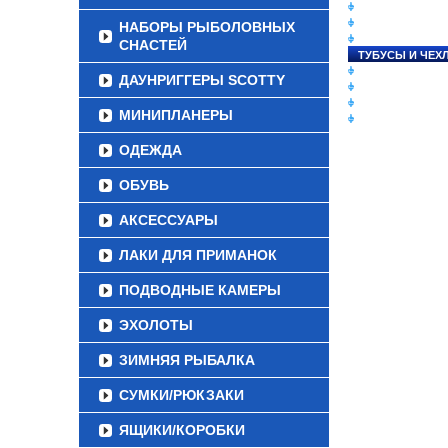
СНАСТИ НА ЛО
КАТУШКИ
НАБОРЫ РЫБОЛОВНЫХ
УДИЛИЩА
СНАСТЕЙ
ТУБУСЫ И ЧЕХ
ЛЕСКИ И ШНУР
ДАУНРИГГЕРЫ SCOTTY
ПРИМАНКИ
ГРУЗА/ДЖИГ-Г
МИНИПЛАНЕРЫ
ФУРНИТУРА
ОДЕЖДА
ОБУВЬ
АКСЕССУАРЫ
ЛАКИ ДЛЯ ПРИМАНОК
ПОДВОДНЫЕ КАМЕРЫ
ЭХОЛОТЫ
ЗИМНЯЯ РЫБАЛКА
СУМКИ/РЮКЗАКИ
ЯЩИКИ/КОРОБКИ