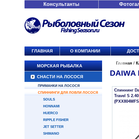
Консультанты
Фотога
ГЛАВНАЯ
О КОМПАНИИ
ДОСТ
Главная
/
К
МОРСКАЯ РЫБАЛКА
DAIWA 
СНАСТИ НА ЛОСОСЯ
ПРИМАНКИ НА ЛОСОСЯ
Спиннинг Da
СПИННИНГИ ДЛЯ ЛОВЛИ ЛОСОСЯ
Travel S 2.4
SOULS
(PXX804MFS
HONNAMI
HUERCO
RIPPLE FISHER
JET SETTER
SHIMANO