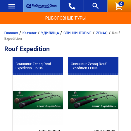
0
РЫБОЛОВНЫЕ ТУРЫ
/
/
/
/
/
Главная
Каталог
УДИЛИЩА
СПИННИНГОВЫЕ
ZENAQ
Rouf
Expedition
Rouf Expedition
Спиннинг Zenaq Rouf
Спиннинг Zenaq Rouf
Expedition EP73S
Expedition EP83S
под заказ
под заказ