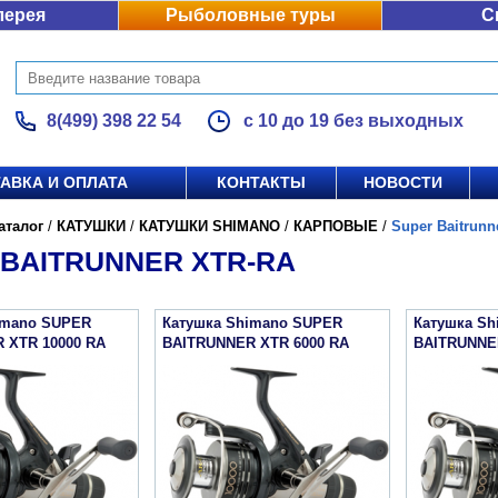
лерея
Рыболовные туры
С
8(499) 398 22 54
с 10 до 19 без выходных
АВКА И ОПЛАТА
КОНТАКТЫ
НОВОСТИ
аталог
/
КАТУШКИ
/
КАТУШКИ SHIMANO
/
КАРПОВЫЕ
/
Super Baitrun
BAITRUNNER XTR-RA
imano SUPER
Катушка Shimano SUPER
Катушка S
 XTR 10000 RA
BAITRUNNER XTR 6000 RA
BAITRUNNE