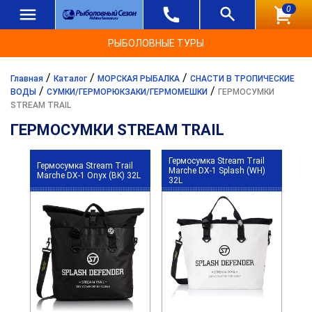
0
РЫБОЛОВНЫЕ ТУРЫ
/
/
/
Главная
Каталог
МОРСКАЯ РЫБАЛКА
СНАСТИ В ТРОПИЧЕСКИЕ
/
/
ВОДЫ
СУМКИ/ГЕРМОРЮКЗАКИ/ГЕРМОМЕШКИ
ГЕРМОСУМКИ
STREAM TRAIL
ГЕРМОСУМКИ STREAM TRAIL
Гермосумка Stream Trail
Гермосумка Stream Trail
Marche DX-1 Splash (WH)
Marche DX-1 Onyx (BK) 32L
32L