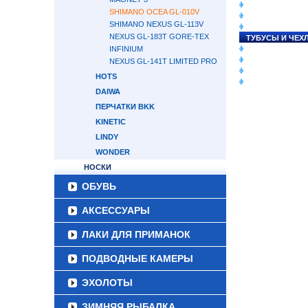
СНАСТИ НА ЛО
SHIMANO OCEA GL-010V
КАТУШКИ
SHIMANO NEXUS GL-113V
УДИЛИЩА
NEXUS GL-183T GORE-TEX
ТУБУСЫ И ЧЕХ
INFINIUM
ЛЕСКИ И ШНУР
ПРИМАНКИ
NEXUS GL-141T LIMITED PRO
ГРУЗА/ДЖИГ-Г
HOTS
ФУРНИТУРА
DAIWA
ПЕРЧАТКИ BKK
KINETIC
LINDY
WONDER
НОСКИ
ОБУВЬ
АКСЕССУАРЫ
ЛАКИ ДЛЯ ПРИМАНОК
ПОДВОДНЫЕ КАМЕРЫ
ЭХОЛОТЫ
ЗИМНЯЯ РЫБАЛКА