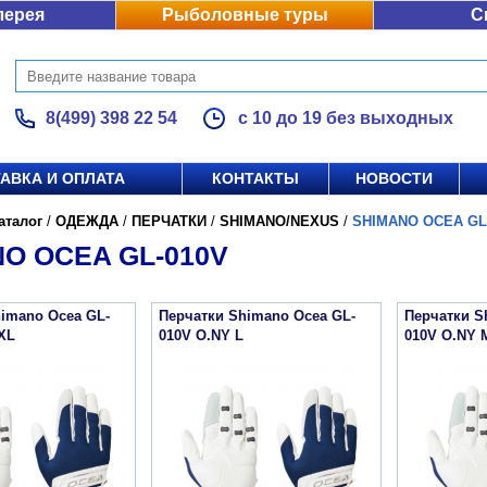
лерея
Рыболовные туры
С
8(499) 398 22 54
с 10 до 19 без выходных
АВКА И ОПЛАТА
КОНТАКТЫ
НОВОСТИ
аталог
/
ОДЕЖДА
/
ПЕРЧАТКИ
/
SHIMANO/NEXUS
/
SHIMANO OCEA GL
O OCEA GL-010V
imano Ocea GL-
Перчатки Shimano Ocea GL-
Перчатки S
XL
010V O.NY L
010V O.NY 