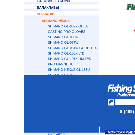
ГОЛОВНЫЕ УБОРЫ
БАЛАКЛАВЫ
ПЕРЧАТКИ
SHIMANO/NEXUS
SHIMANO GL-062Y OCEA
CASTING PRO GLOVES
SHIMANO GL-085W
SHIMANO GL-087W
SHIMANO GL-031W GORE-TEX
SHIMANO GL-100X LTD
SHIMANO GL-101X LIMITED
PRO MAGNETIC
SHIMANO NEXUS GL-183U
SHIMANO GL-006Y
SHIMANO GL-007Y
SHIMANO GL-008Y
SHIMANO NEXUS GL-104V
SHIMANO GL-005V
GL-100V LIMITED PRO
NEXUS GL-102V
8-(499)
NEXUS GL-105V
NEXUS GL-181U
WINDBREAKER
GL-112V NEXUS WINDPROOF
МОРСКАЯ РЫБ
MAGNET 3