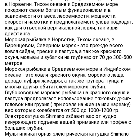
в Норвегии, Тихом океане и Средиземном море
покаряют своим богатым функционалом и в
зависимости от веса, лесоемкости, мощности,
скорости намотки и предполагаемого улова подходят,
как для отвесной вертикальной ловли, так и для
дрифтинга.
Морская рыбалка в Норвегии, Тихом океане, в
Баренцевом, Северном морях - это прежде всего
ловля сайды, трески и палтуса, а так же красного
окуня, мольвы и зубатки на глубинах от 70 до 300-500
метров.
Морская рыбалка в Средиземном море и Индийском
океане - это ловля красного окуня, морского леща,
дорадо, луфаря лакедры, а так же групера, тунца и
многих других обитателей морских глубин.
Глубоководная морская рыбалка на красного окуня и
палтуса предполагает использование тяжелых джиг-
головок или грузил ( при ловле на живца или нарезку)
вес которых колеблется от 500 до 1000-1200 гр.
Электрокатушка Shimano избавит вас от нудно
изнуряющего подъема вашей приманки или трофея с
больших глубин.
Мультипликаторная электрическая катушка Shimano