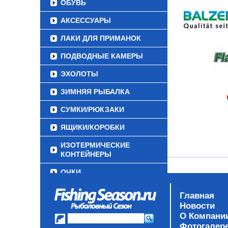
ОБУВЬ
АКСЕССУАРЫ
ЛАКИ ДЛЯ ПРИМАНОК
ПОДВОДНЫЕ КАМЕРЫ
ЭХОЛОТЫ
ЗИМНЯЯ РЫБАЛКА
СУМКИ/РЮКЗАКИ
ЯЩИКИ/КОРОБКИ
ИЗОТЕРМИЧЕСКИЕ
КОНТЕЙНЕРЫ
ОЧКИ
Главная
Новости
О Компани
Фотогалер