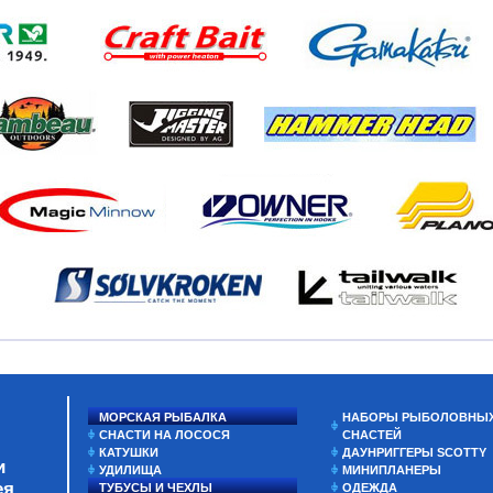
МОРСКАЯ РЫБАЛКА
НАБОРЫ РЫБОЛОВНЫ
СНАСТИ НА ЛОСОСЯ
СНАСТЕЙ
КАТУШКИ
ДАУНРИГГЕРЫ SCOTTY
и
УДИЛИЩА
МИНИПЛАНЕРЫ
ея
ТУБУСЫ И ЧЕХЛЫ
ОДЕЖДА