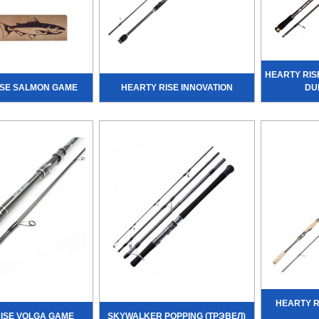
HEARTY RI
ISE SALMON GAME
HEARTY RISE INNOVATION
DU
HEARTY R
ISE VOLGA GAME
SKYWALKER POPPING (ТРЭВЕЛ)