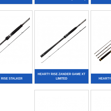
HEARTY RISE ZANDER GAME XT
 RISE STALKER
LIMITED
HEARTY