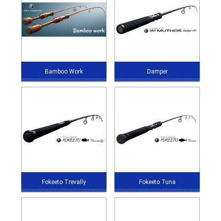
Bamboo Work
Damper
Fokeeto Trevally
Fokeeto Tuna