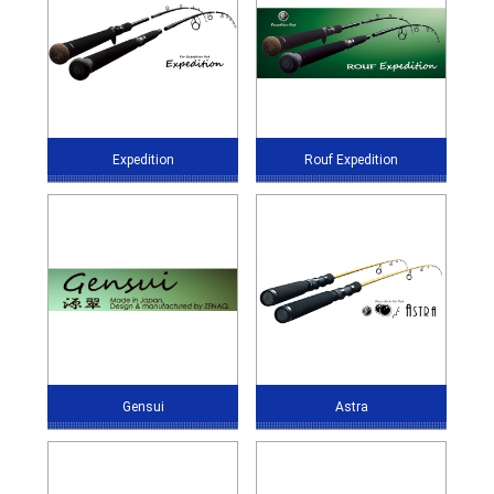
Expedition
Rouf Expedition
Gensui
Astra