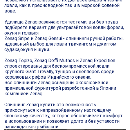
ловли, как в пресноводной так и в морской соленой
воде.
Удилища Zenaq различаются тестами, вы без труда
подберете вариант для ультралайтовой ловли форели,
окуня и голавля.
Zenaq Snipe и Zenaq Gensui - спиннинги ручной работы,
идеальный выбор для ловли твичингом и джиггом
судака,окуня и щуки.
Zenaq Topizo, Zenaq Deffi Muthos и Zenaq Expedition
спроектированы для бескомпромиссной ловли
крупного Giant Trevally, тунцов и снепперов среди
коралловых рифов Индийского океана.
Все спиннинги Zenaq оснащены эксклюзивной
премиальной фурнитурой разработанной в Японии
компанией Zenaq.
Спиннинг Zenaq купить это возможность
прикоснуться к непревзойденному настоящему
японскому качеству, которое обеспечивает комфорт
в использовании и позволяет долго и без усталости
наслаждаться рыбалкой.