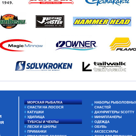
МОРСКАЯ РЫБАЛКА
НАБОРЫ РЫБОЛОВНЫ
СНАСТИ НА ЛОСОСЯ
СНАСТЕЙ
КАТУШКИ
ДАУНРИГГЕРЫ SCOTTY
и
УДИЛИЩА
МИНИПЛАНЕРЫ
ея
ТУБУСЫ И ЧЕХЛЫ
ОДЕЖДА
ЛЕСКИ И ШНУРЫ
ОБУВЬ
ПРИМАНКИ
АКСЕССУАРЫ
а