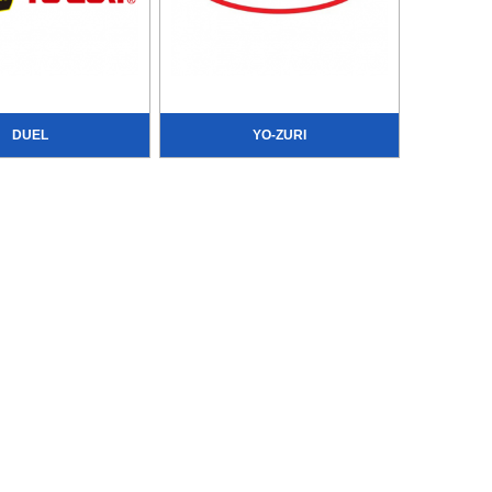
DUEL
YO-ZURI