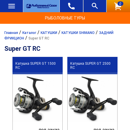
0
РЫБОЛОВНЫЕ ТУРЫ
/
/
/
/
Главная
Каталог
КАТУШКИ
КАТУШКИ SHIMANO
ЗАДНИЙ
/
ФРИКЦИОН
Super GT RC
Super GT RC
Катушка SUPER GT 1500
Катушка SUPER GT 2500
RC
RC
под заказ
под заказ