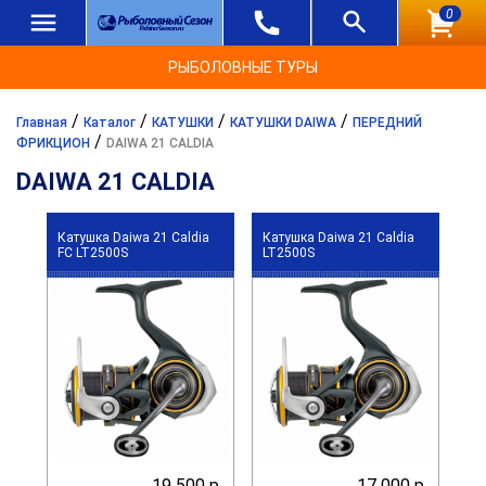
0
РЫБОЛОВНЫЕ ТУРЫ
/
/
/
/
Главная
Каталог
КАТУШКИ
КАТУШКИ DAIWA
ПЕРЕДНИЙ
/
ФРИКЦИОН
DAIWA 21 CALDIA
DAIWA 21 CALDIA
Катушка Daiwa 21 Caldia
Катушка Daiwa 21 Caldia
FC LT2500S
LT2500S
19 500 р.
17 000 р.