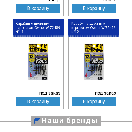
В корзину
В корзину
Карабин с двойным
Карабин с двойным
вертлюгом Owner W 72459
вертлюгом Owner W 72459
№18
№12
под заказ
под заказ
В корзину
В корзину
Наши бренды