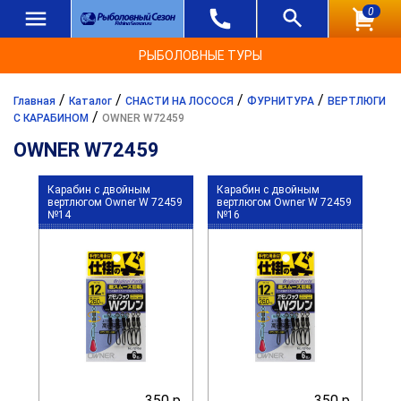
0
РЫБОЛОВНЫЕ ТУРЫ
/
/
/
/
Главная
Каталог
СНАСТИ НА ЛОСОСЯ
ФУРНИТУРА
ВЕРТЛЮГИ
/
С КАРАБИНОМ
OWNER W72459
OWNER W72459
Карабин с двойным
Карабин с двойным
вертлюгом Owner W 72459
вертлюгом Owner W 72459
№14
№16
350 р.
350 р.