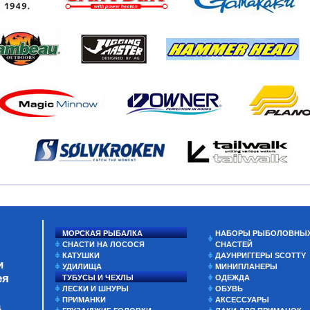
МОРСКАЯ РЫБАЛКА
НАБОРЫ РЫБОЛОВНЫ
СНАСТИ НА ЛОСОСЯ
СНАСТЕЙ
КАТУШКИ
ДАУНРИГГЕРЫ SCOTTY
и
УДИЛИЩА
МИНИПЛАНЕРЫ
ея
ТУБУСЫ И ЧЕХЛЫ
ОДЕЖДА
ЛЕСКИ И ШНУРЫ
ОБУВЬ
ПРИМАНКИ
АКСЕССУАРЫ
а