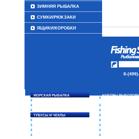
ЗИМНЯЯ РЫБАЛКА
СУМКИ/РЮКЗАКИ
ЯЩИКИ/КОРОБКИ
ИЗОТЕРМИЧЕСКИЕ
КОНТЕЙНЕРЫ
ОЧКИ
8-(499)
МОРСКАЯ РЫБАЛКА
НАБОРЫ РЫБОЛОВ
СНАСТИ НА ЛОСОСЯ
СНАСТЕЙ
КАТУШКИ
ДАУНРИГГЕРЫ SCOT
УДИЛИЩА
МИНИПЛАНЕРЫ
ТУБУСЫ И ЧЕХЛЫ
ОДЕЖДА
ЛЕСКИ И ШНУРЫ
ОБУВЬ
ПРИМАНКИ
АКСЕССУАРЫ
ГРУЗА/ДЖИГ-ГОЛОВКИ
ЛАКИ ДЛЯ ПРИМАНО
ФУРНИТУРА
ПОДВОДНЫЕ КАМЕ