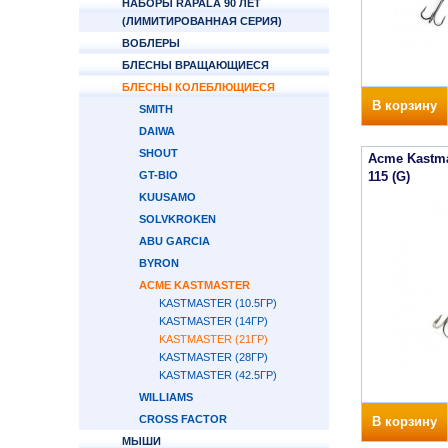
НАБОРЫ RAPALA 90 ЛЕТ
(ЛИМИТИРОВАННАЯ СЕРИЯ)
ВОБЛЕРЫ
БЛЕСНЫ ВРАЩАЮЩИЕСЯ
БЛЕСНЫ КОЛЕБЛЮЩИЕСЯ
В корзину
SMITH
DAIWA
SHOUT
Acme Kastm
GT-BIO
115 (G)
KUUSAMO
SOLVKROKEN
ABU GARCIA
BYRON
ACME KASTMASTER
KASTMASTER (10.5ГР)
KASTMASTER (14ГР)
KASTMASTER (21ГР)
KASTMASTER (28ГР)
KASTMASTER (42.5ГР)
WILLIAMS
CROSS FACTOR
В корзину
МЫШИ