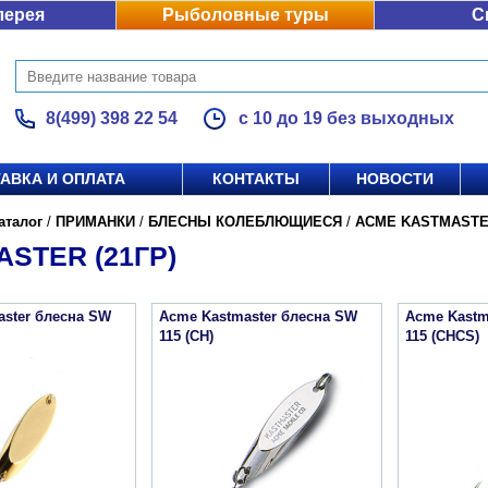
лерея
Рыболовные туры
С
8(499) 398 22 54
с 10 до 19 без выходных
АВКА И ОПЛАТА
КОНТАКТЫ
НОВОСТИ
аталог
/
ПРИМАНКИ
/
БЛЕСНЫ КОЛЕБЛЮЩИЕСЯ
/
ACME KASTMAST
STER (21ГР)
aster блесна SW
Acme Kastmaster блесна SW
Acme Kastm
115 (CH)
115 (CHCS)