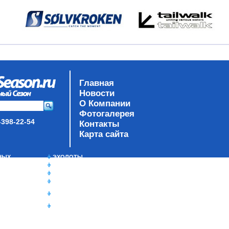
Главная
Новости
О Компании
Фотогалерея
-398-22-54
Контакты
Карта сайта
НЫХ
ЭХОЛОТЫ
ЗИМНЯЯ РЫБАЛКА
TY
СУМКИ/РЮКЗАКИ
ЯЩИКИ/КОРОБКИ
ИЗОТЕРМИЧЕСКИЕ
КОНТЕЙНЕРЫ
ОЧКИ
К
РЫ