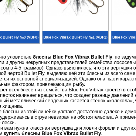
x Bullet Fly №0 (VBF0)
Blue Fox Vibrax Bullet Fly №1 (VBF1)
Blue Fox Vibr
но уловистые
блесны Blue Fox Vibrax Bullet Fly
, по заду
и и других некрупных представителей семейства лососевых
сом в 4-5 граммов). Однако выяснилось, что эти вертушки о
ой чертой Bullet Fly, выделяющей эти блесны из всего семе
ется их основной специализацией. Однако она, как и характ
ьным фактором, привлекающим рыбу.
рет всех блесен из семейства Blue Fox Vibrax кроется в ос
песток начинает вращаться, что создает разницу давлений 
ый металлический сердечник касается стенок «колокола», ч
а хищника.
 блесны из этой линейки улетают достаточно далеко и дем
 удерживаясь в струе невзирая на обстоятельства. А примен
 лески.
и вам нужна классная вертушка для ловли форели и других
ем
купить блесны Blue Fox Vibrax Bullet Fly
.