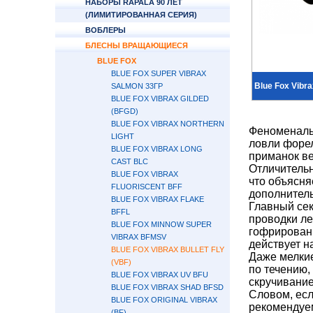
НАБОРЫ RAPALA 90 ЛЕТ
(ЛИМИТИРОВАННАЯ СЕРИЯ)
ВОБЛЕРЫ
БЛЕСНЫ ВРАЩАЮЩИЕСЯ
BLUE FOX
BLUE FOX SUPER VIBRAX
Blue Fox Vibra
SALMON 33ГР
BLUE FOX VIBRAX GILDED
(BFGD)
BLUE FOX VIBRAX NORTHERN
Феноменаль
LIGHT
ловли форел
BLUE FOX VIBRAX LONG
приманок ве
CAST BLC
Отличительн
BLUE FOX VIBRAX
что объясня
FLUORISCENT BFF
дополнител
BLUE FOX VIBRAX FLAKE
Главный сек
BFFL
проводки ле
BLUE FOX MINNOW SUPER
гофрированн
VIBRAX BFMSV
действует н
BLUE FOX VIBRAX BULLET FLY
Даже мелкие
(VBF)
по течению,
BLUE FOX VIBRAX UV BFU
скручивание
BLUE FOX VIBRAX SHAD BFSD
Словом, есл
BLUE FOX ORIGINAL VIBRAX
рекоменду
(BF)