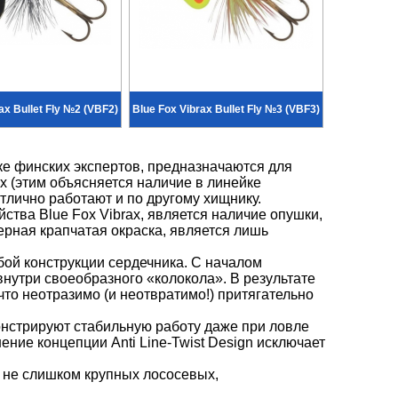
ax Bullet Fly №2 (VBF2)
Blue Fox Vibrax Bullet Fly №3 (VBF3)
мке финских экспертов, предназначаются для
 (этим объясняется наличие в линейке
тлично работают и по другому хищнику.
йства Blue Fox Vibrax, является наличие опушки,
ерная крапчатая окраска, является лишь
обой конструкции сердечника. С началом
внутри своеобразного «колокола». В результате
то неотразимо (и неотвратимо!) притягательно
онстрируют стабильную работу даже при ловле
ение концепции Anti Line-Twist Design исключает
 не слишком крупных лососевых,