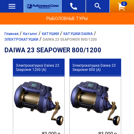
0
РЫБОЛОВНЫЕ ТУРЫ
/
/
/
/
Главная
Каталог
КАТУШКИ
КАТУШКИ DAIWA
/
ЭЛЕКТРОКАТУШКИ
DAIWA 23 SEAPOWER 800/1200
DAIWA 23 SEAPOWER 800/1200
Электрокатушка Daiwa 23
Электрокатушка Daiwa 23
Seapower 1200 (A)
Seapower 800 (A)
83 000 р.
83 000 р.