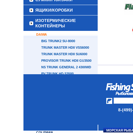
ЯЩИКИ/КОРОБКИ
ИЗОТЕРМИЧЕСКИЕ
КОНТЕЙНЕРЫ
DAIWA
BIG TRUNK2 SU-8000
TRUNK MASTER HDII VSS6000
TRUNK MASTER HDII SU6000
PROVISOR TRUNK HDII GU3500
NS TRUNK GENERAL 2 4300WD
PV TRUNK HD S3500
PV TRUNK HD GU3500
PV TRUNK HD TSS3500ICE
PV TRUNK HD ZSS3500SGD
T-TAISHO 2 TSS5000X
T-MASTER HD TSS6000
8-(499)
TRUNK GENERAL 2 5000X
SHIMANO
CAMPING WORLD
МОРСКАЯ РЫБ
COLEMAN