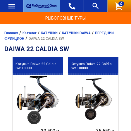
0
РЫБОЛОВНЫЕ ТУРЫ
/
/
/
/
Главная
Каталог
КАТУШКИ
КАТУШКИ DAIWA
ПЕРЕДНИЙ
/
ФРИКЦИОН
DAIWA 22 CALDIA SW
DAIWA 22 CALDIA SW
Катушка Daiwa 22 Caldia
Катушка Daiwa 22 Caldia
SW 18000
SW 10000H
39 500 р.
35 650 р.