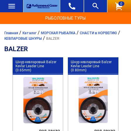
0
РЫБОЛОВНЫЕ ТУРЫ
/
/
/
/
Главная
Каталог
МОРСКАЯ РЫБАЛКА
СНАСТИ в НОРВЕГИЮ
/
КЕВЛАРОВЫЕ ШНУРЫ
BALZER
BALZER
Шнур кевларовый Balzer
Шнур кевларовый Balzer
Kevlar Leader Line
Kevlar Leader Line
(0.65mm)
(0.80mm)
под заказ
под заказ