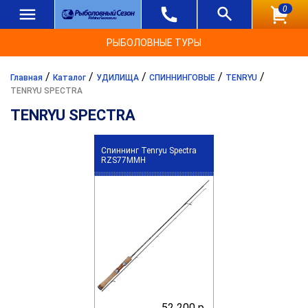
0
РЫБОЛОВНЫЕ ТУРЫ
/
/
/
/
/
Главная
Каталог
УДИЛИЩА
СПИННИНГОВЫЕ
TENRYU
TENRYU SPECTRA
TENRYU SPECTRA
Спиннинг Tenryu Spectra
RZS77MMH
52 200 р.