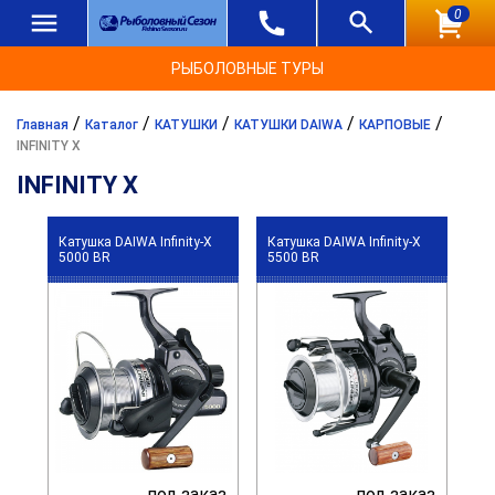
0
РЫБОЛОВНЫЕ ТУРЫ
/
/
/
/
/
Главная
Каталог
КАТУШКИ
КАТУШКИ DAIWA
КАРПОВЫЕ
INFINITY X
INFINITY X
Катушка DAIWA Infinity-X
Катушка DAIWA Infinity-X
5000 BR
5500 BR
под заказ
под заказ