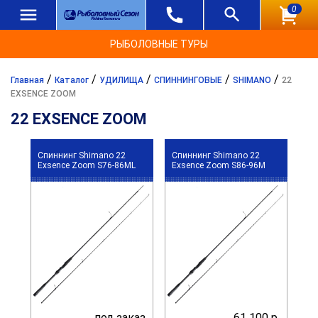
0
РЫБОЛОВНЫЕ ТУРЫ
/
/
/
/
/
Главная
Каталог
УДИЛИЩА
СПИННИНГОВЫЕ
SHIMANO
22
EXSENCE ZOOM
22 EXSENCE ZOOM
Спиннинг Shimano 22
Спиннинг Shimano 22
Exsence Zoom S76-86ML
Exsence Zoom S86-96M
под заказ
61 100 р.