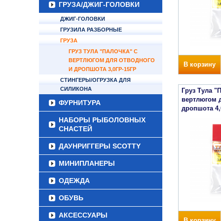
ГРУЗА/ДЖИГ-ГОЛОВКИ
ДЖИГ-ГОЛОВКИ
ГРУЗИЛА РАЗБОРНЫЕ
ГРУЗА
ГРУЗ ТУЛА "ПАЛОЧКА" С
ВЕРТЛЮГОМ ДЛЯ ОТВОДНОГО
В корзину
И ДРОПШОТА 3,0ГР-15ГР
СТИНГЕРЫ/ОГРУЗКА ДЛЯ
СИЛИКОНА
Груз Тула "
вертлюгом 
ФУРНИТУРА
дропшота 4,
НАБОРЫ РЫБОЛОВНЫХ
СНАСТЕЙ
ДАУНРИГГЕРЫ SCOTTY
МИНИПЛАНЕРЫ
ОДЕЖДА
ОБУВЬ
АКСЕССУАРЫ
В корзину