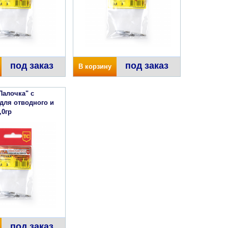
под заказ
под заказ
В корзину
Палочка" с
для отводного и
,0гр
под заказ