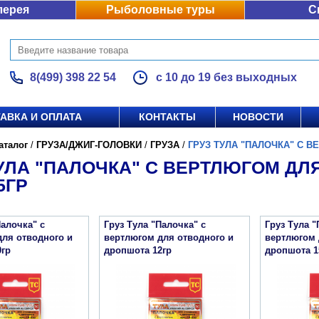
лерея
Рыболовные туры
С
8(499) 398 22 54
с 10 до 19 без выходных
АВКА И ОПЛАТА
КОНТАКТЫ
НОВОСТИ
аталог
/
ГРУЗА/ДЖИГ-ГОЛОВКИ
/
ГРУЗА
/
ГРУЗ ТУЛА "ПАЛОЧКА" С В
ТУЛА "ПАЛОЧКА" С ВЕРТЛЮГОМ ДЛ
5ГР
Палочка" с
Груз Тула "Палочка" с
Груз Тула "
для отводного и
вертлюгом для отводного и
вертлюгом 
0гр
дропшота 12гр
дропшота 1