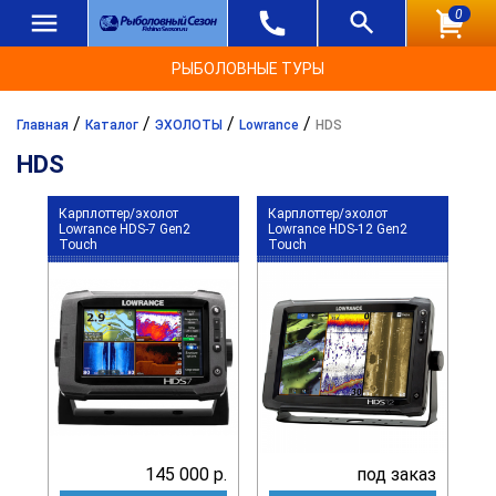
0
РЫБОЛОВНЫЕ ТУРЫ
/
/
/
/
Главная
Каталог
ЭХОЛОТЫ
Lowrance
HDS
HDS
Карплоттер/эхолот
Карплоттер/эхолот
Lowrance HDS-7 Gen2
Lowrance HDS-12 Gen2
Touch
Touch
145 000 р.
под заказ