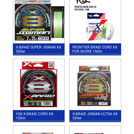
X-BRAID SUPER JIGMAN X8
FRONTIER BRAID CORD X8
300м
FOR SHORE 150m
YGK X-BRAID CORD X8
X-BRAID JIGMAN ULTRA X8
150m
300м