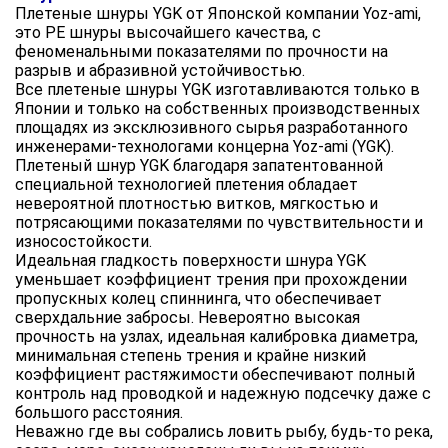
Плетеные шнуры YGK от Японской компании Yoz-ami,
это PE шнуры высочайшего качества, с
феноменальными показателями по прочности на
разрыв и абразивной устойчивостью.
Все плетеные шнуры YGK изготавливаются только в
Японии и только на собственных производственных
площадях из эксклюзивного сырья разработанного
инженерами-технологами концерна Yoz-ami (YGK).
Плетеный шнур YGK благодаря запатентованной
специальной технологией плетения обладает
невероятной плотностью витков, мягкостью и
потрясающими показателями по чувствительности и
износостойкости.
Идеальная гладкость поверхности шнура YGK
уменьшает коэффициент трения при прохождении
пропускных колец спиннинга, что обеспечивает
сверхдальние забросы. Невероятно высокая
прочность на узлах, идеальная калибровка диаметра,
минимальная степень трения и крайне низкий
коэффициент растяжимости обеспечивают полный
контроль над проводкой и надежную подсечку даже с
большого расстояния.
Неважно где вы собрались ловить рыбу, будь-то река,