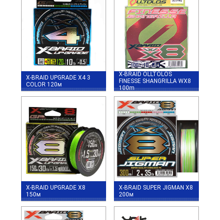
X-BRAID OLLTOLOS
X-BRAID UPGRADE X4 3
FINESSE SHANGRILLA WX8
COLOR 120м
100m
X-BRAID UPGRADE X8
X-BRAID SUPER JIGMAN X8
150м
200м