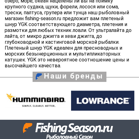
озеро, море, океан нацелены ли вы на поимку
крупного судака, щуки, форели, лосося или сома,
трески, палтуса, групера или тунца наш рыболовный
магазин fishing-season.ru предложит вам плетеный
шнур YGK соответствующего диаметра, плетения и
размотки для любых техник ловли. От ультралайта до
лайта, от микро джигга и хеви джигга, до
глубоководной и кастинговой морской рыбалки.
Плетеный шнур YGK идеален для пресноводных и
морских безынерционных и мультипликаторных
катушек. YGK это невероятное соотношение цены и
высочайшего качества.
Наши бренды