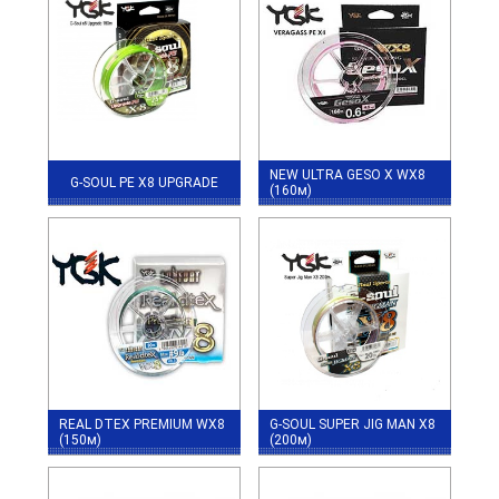
NEW ULTRA GESO X WX8
G-SOUL PE X8 UPGRADE
(160м)
REAL DTEX PREMIUM WX8
G-SOUL SUPER JIG MAN X8
(150м)
(200м)