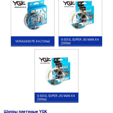
G-SOUL SUPER JIG MAN X4
VERAGASS PE X4 (150м)
(200м)
G-SOUL SUPER JIG MAN X4
(300м)
Шнуры плетеные YGK
.