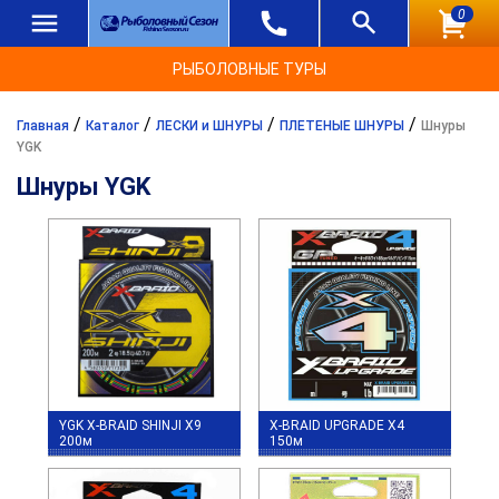
0
РЫБОЛОВНЫЕ ТУРЫ
/
/
/
/
Главная
Каталог
ЛЕСКИ и ШНУРЫ
ПЛЕТЕНЫЕ ШНУРЫ
Шнуры
YGK
Шнуры YGK
YGK X-BRAID SHINJI X9
X-BRAID UPGRADE X4
200м
150м