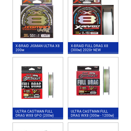
X-BRAID JIGMAN ULTRA X8
X-BRAID FULL DRAG X8
200м
(300м) 2020г NEW
ULTRA CASTMAN FULL
ULTRA CASTMAN FULL
DRAG WX8 GP-D (200м)
DRAG WX8 (300м - 1200м)