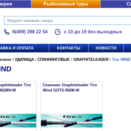
лерея
Рыболовные туры
С
8(499) 398 22 54
с 10 до 19 без выходных
АВКА И ОПЛАТА
КОНТАКТЫ
НОВОСТИ
аталог
/
УДИЛИЩА
/
СПИННИНГОВЫЕ
/
GRAPHITELEADER
/
Tiro WIND
IND
phiteleader Tiro
Спиннинг Graphiteleader Tiro
862MH-W
Wind GOTS-902M-W