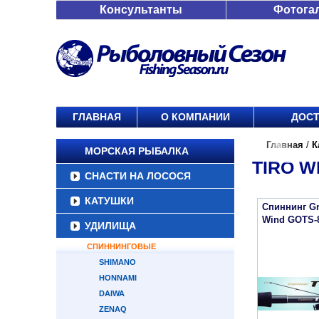
Консультанты
Фотога
ГЛАВНАЯ
О КОМПАНИИ
ДОСТ
Главная
/
К
МОРСКАЯ РЫБАЛКА
TIRO W
СНАСТИ НА ЛОСОСЯ
КАТУШКИ
Спиннинг Gra
Wind GOTS-
УДИЛИЩА
СПИННИНГОВЫЕ
SHIMANO
HONNAMI
DAIWA
ZENAQ