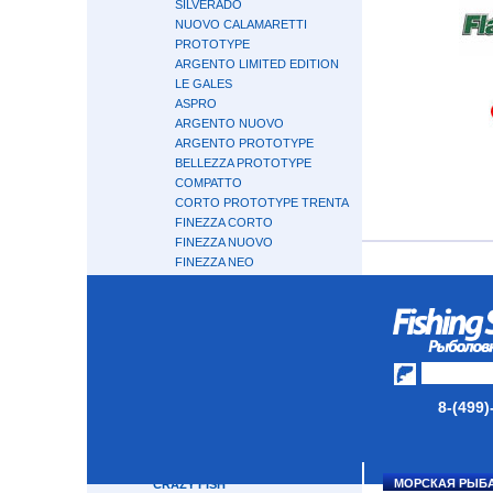
SILVERADO
NUOVO CALAMARETTI
PROTOTYPE
ARGENTO LIMITED EDITION
LE GALES
ASPRO
ARGENTO NUOVO
ARGENTO PROTOTYPE
BELLEZZA PROTOTYPE
COMPATTO
CORTO PROTOTYPE TRENTA
FINEZZA CORTO
FINEZZA NUOVO
FINEZZA NEO
RIVOLTA
FINEZZA TRENTA 30
TIRO WIND
TIRO PROTOTYPE
VIGORE
VIVO
TIRO NUOVO
8-(499)
BOSCO NUOVO
CALZANTE EX
TIRO
МОРСКАЯ РЫБ
CRAZY FISH