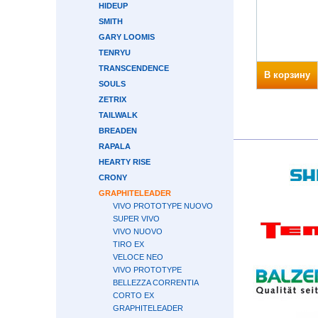
HIDEUP
SMITH
GARY LOOMIS
TENRYU
TRANSCENDENCE
В корзину
SOULS
ZETRIX
TAILWALK
BREADEN
RAPALA
HEARTY RISE
CRONY
GRAPHITELEADER
VIVO PROTOTYPE NUOVO
SUPER VIVO
VIVO NUOVO
TIRO EX
VELOCE NEO
VIVO PROTOTYPE
BELLEZZA CORRENTIA
CORTO EX
GRAPHITELEADER