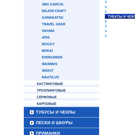
СНАСТИ НА ЛО
ABU GARCIA
КАТУШКИ
MAJOR CRAFT
УДИЛИЩА
ТУБУСЫ И ЧЕХ
GAMAKATSU
ЛЕСКИ И ШНУР
TRAVEL GEAR
ПРИМАНКИ
OKUMA
ГРУЗА/ДЖИГ-Г
ФУРНИТУРА
APIA
BOGGY
MUKAI
EVERGREEN
MAXIMUS
SHOUT
NAUTILUS
КАСТИНГОВЫЕ
ТРОЛЛИНГОВЫЕ
СЕРФОВЫЕ
КАРПОВЫЕ
ТУБУСЫ И ЧЕХЛЫ
ЛЕСКИ И ШНУРЫ
ПРИМАНКИ