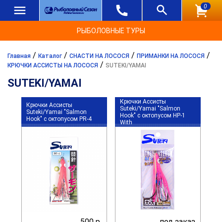
0
РЫБОЛОВНЫЕ ТУРЫ
/
/
/
/
Главная
Каталог
СНАСТИ НА ЛОСОСЯ
ПРИМАНКИ НА ЛОСОСЯ
/
КРЮЧКИ АССИСТЫ НА ЛОСОСЯ
SUTEKI/YAMAI
SUTEKI/YAMAI
Крючки Ассисты
Крючки Ассисты
Suteki/Yamai "Salmon
Suteki/Yamai "Salmon
Hook" с октопусом HP-1
Hook" с октопусом PR-4
With
500 р.
под заказ