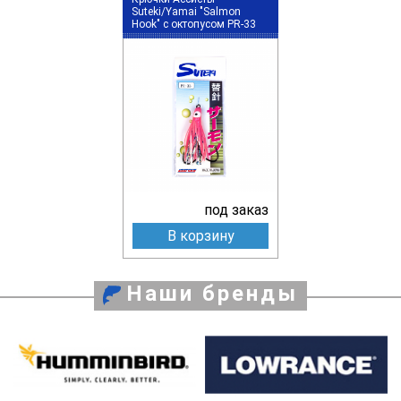
Suteki/Yamai "Salmon
Hook" с октопусом PR-33
под заказ
В корзину
Наши бренды