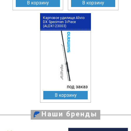
В корзину
В корзину
Карповое удилище Alivio
DX Specimen 3-Piece
(ALDX123003)
под заказ
В корзину
Наши бренды