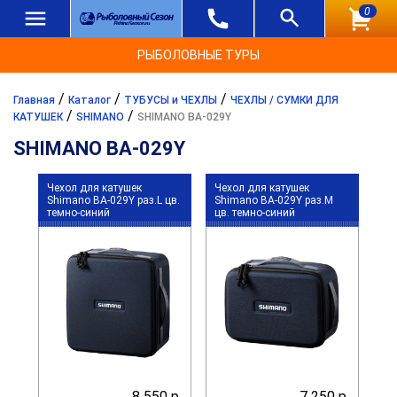
0
РЫБОЛОВНЫЕ ТУРЫ
/
/
/
Главная
Каталог
ТУБУСЫ и ЧЕХЛЫ
ЧЕХЛЫ / СУМКИ ДЛЯ
/
/
КАТУШЕК
SHIMANO
SHIMANO BA-029Y
SHIMANO BA-029Y
Чехол для катушек
Чехол для катушек
Shimano BA-029Y раз.L цв.
Shimano BA-029Y раз.M
темно-синий
цв. темно-синий
8 550 р.
7 250 р.