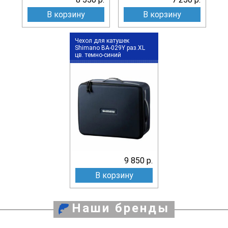
В корзину
В корзину
Чехол для катушек
Shimano BA-029Y раз.XL
цв. темно-синий
9 850 р.
В корзину
Наши бренды