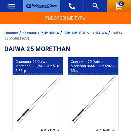
0
РЫБОЛОВНЫЕ ТУРЫ
/
/
/
/
/
Главная
Каталог
УДИЛИЩА
СПИННИНГОВЫЕ
DAIWA
DAIWA
25 MORETHAN
DAIWA 25 MORETHAN
Спиннинг 25 Daiwa
Спиннинг 25 Daiwa
Morethan 83L/ML・J 2.51м
Morethan 86ML・J 2.59м 7-
5-35гр
35гр
63 300 р.
64 500 р.