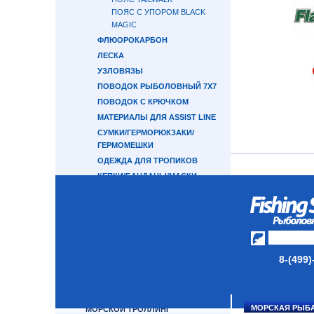
ПОЯС С УПОРОМ BLACK
MAGIC
ФЛЮОРОКАРБОН
ЛЕСКА
УЗЛОВЯЗЫ
ПОВОДОК РЫБОЛОВНЫЙ 7Х7
ПОВОДОК С КРЮЧКОМ
МАТЕРИАЛЫ ДЛЯ ASSIST LINE
СУМКИ/ГЕРМОРЮКЗАКИ/
ГЕРМОМЕШКИ
ОДЕЖДА ДЛЯ ТРОПИКОВ
КЕПКИ/БАНДАНЫ/МАСКИ
ПЕРЧАТКИ
ОЧКИ
СВЕТОНАКОПИТЕЛЬНЫЕ
ЭЛЕМЕНТЫ
ПРИМАНКИ ДЛЯ ЛОВЛИ
8-(499)
ОСЬМИНОГА
ПОВОДКОВЫЙ МАТЕРИАЛ 7Х7
ОКТОПУСЫ SAVAGE GEAR
МОРСКАЯ РЫБ
МОРСКОЙ ТРОЛЛИНГ