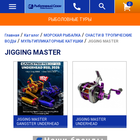
0
РЫБОЛОВНЫЕ ТУРЫ
/
/
/
Главная
Каталог
МОРСКАЯ РЫБАЛКА
СНАСТИ В ТРОПИЧЕСКИЕ
/
/
ВОДЫ
МУЛЬТИПЛИКАТОРНЫЕ КАТУШКИ
JIGGING MASTER
JIGGING MASTER
JIGGING MASTER
JIGGING MASTER
GANGSTER UNDERHEAD
UNDERHEAD