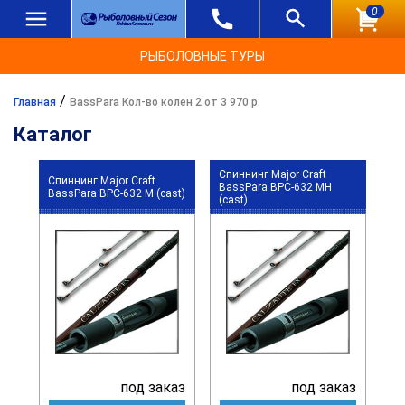
0
РЫБОЛОВНЫЕ ТУРЫ
/
Главная
BassPara Кол-во колен 2 от 3 970 р.
Каталог
Спиннинг Major Craft
Спиннинг Major Craft
BassPara BPC-632 MH
BassPara BPC-632 M (cast)
(cast)
под заказ
под заказ