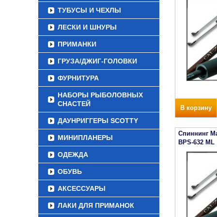
ТУБУСЫ И ЧЕХЛЫ
ЛЕСКИ И ШНУРЫ
ПРИМАНКИ
ГРУЗА/ДЖИГ-ГОЛОВКИ
ФУРНИТУРА
НАБОРЫ РЫБОЛОВНЫХ
СНАСТЕЙ
В корзину
ДАУНРИГГЕРЫ SCOTTY
Спиннинг Ma
МИНИПЛАНЕРЫ
BPS-632 ML
ОДЕЖДА
ОБУВЬ
АКСЕССУАРЫ
ЛАКИ ДЛЯ ПРИМАНОК