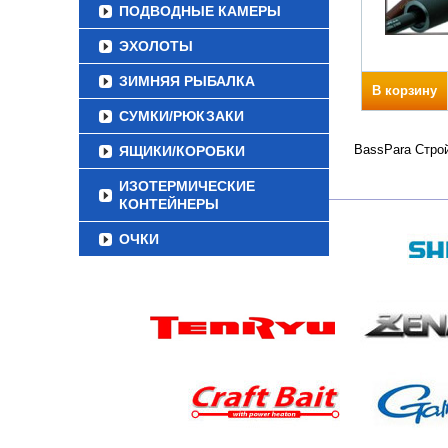
ПОДВОДНЫЕ КАМЕРЫ
ЭХОЛОТЫ
ЗИМНЯЯ РЫБАЛКА
В корзину
СУМКИ/РЮКЗАКИ
BassPara Строй
ЯЩИКИ/КОРОБКИ
ИЗОТЕРМИЧЕСКИЕ
КОНТЕЙНЕРЫ
ОЧКИ