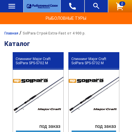
0
РЫБОЛОВНЫЕ ТУРЫ
/
Главная
SolPara Строй Extra-Fast от 4 900 р.
Каталог
Спиннинг Major Craft
Спиннинг Major Craft
SolPara SPS-S702 M
SolPara SPS-S732 M
под заказ
под заказ