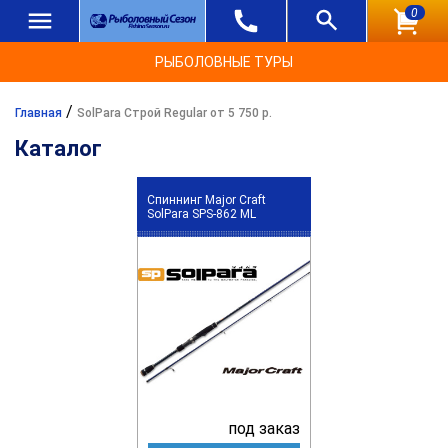
0
РЫБОЛОВНЫЕ ТУРЫ
/
Главная
SolPara Строй Regular от 5 750 р.
Каталог
Спиннинг Major Craft
SolPara SPS-862 ML
под заказ