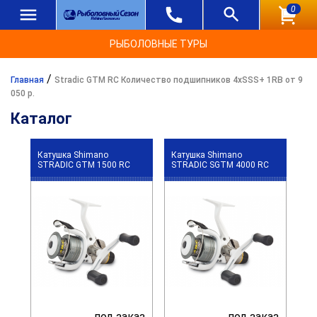
0
РЫБОЛОВНЫЕ ТУРЫ
/
Главная
Stradic GTM RC Количество подшипников 4хSSS+ 1RB от 9
050 р.
Каталог
Катушка Shimano
Катушка Shimano
STRADIC GTM 1500 RC
STRADIC SGTM 4000 RC
под заказ
под заказ