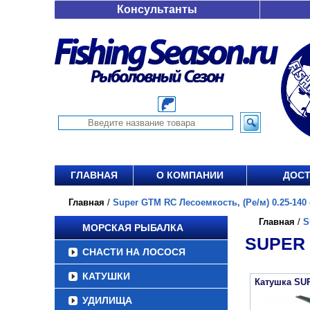
Консультанты
ГЛАВНАЯ
О КОМПАНИИ
ДОСТ
Главная
/
Super GTM RC Лесоемкость, (Ре/м) 0.25-140 о
Главная
/
S
МОРСКАЯ РЫБАЛКА
SUPER 
СНАСТИ НА ЛОСОСЯ
КАТУШКИ
Катушка SU
УДИЛИЩА