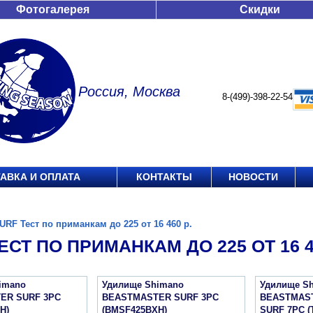
Фотогалерея
Скидки
Россия, Москва
8-(499)-398-22-54
АВКА И ОПЛАТА
КОНТАКТЫ
НОВОСТИ
URF Тест по приманкам до 225 от 16 460 р.
ЕСТ ПО ПРИМАНКАМ ДО 225 ОТ 16 46
imano
Удилище Shimano
Удилище S
ER SURF 3PC
BEASTMASTER SURF 3PC
BEASTMASTE
H)
(BMSF425BXH)
SURF 7PC 