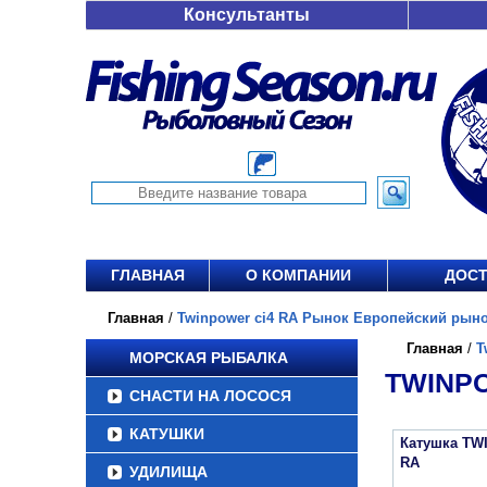
Консультанты
ГЛАВНАЯ
О КОМПАНИИ
ДОСТ
Главная
/
Twinpower ci4 RA Рынок Европейский рынок
Главная
/
T
МОРСКАЯ РЫБАЛКА
TWINPO
СНАСТИ НА ЛОСОСЯ
КАТУШКИ
Катушка TW
RA
УДИЛИЩА